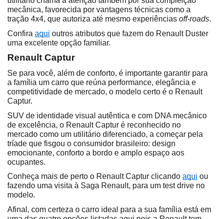
utilitário chama a atenção também por sua compleição 
mecânica, favorecida por vantagens técnicas como a 
tração 4x4, que autoriza até mesmo experiências 
off-roads
.
Confira 
aqui
 outros atributos que fazem do Renault Duster 
uma excelente opção familiar.
Renault Captur
Se para você, além de conforto, é importante garantir para 
a família um carro que reúna performance, elegância e 
competitividade de mercado, o modelo certo é o Renault 
Captur.
SUV de identidade visual autêntica e com DNA mecânico 
de excelência, o Renault Captur é reconhecido no 
mercado como um utilitário diferenciado, a começar pela 
tríade que fisgou o consumidor brasileiro: design 
emocionante, conforto a bordo e amplo espaço aos 
ocupantes.
Conheça mais de perto o Renault Captur clicando 
aqui
 ou 
fazendo uma visita à Saga Renault, para um test drive no 
modelo.
Afinal, com certeza o carro ideal para a sua família está em 
uma das quatro opções listadas aqui pois a Renault tem 