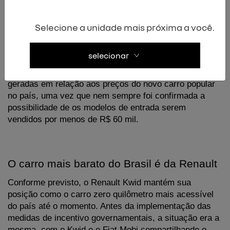
mil, além dos R$ 8 mil concedidos pelo governo 
federal. Conforme informado pela montadora, os 
Selecione a unidade mais próxima a você.
veículos com os novos preços já estão disponíveis nas 
concessionárias da marca.
selecionar
A queda nessa porcentagem atende às expectativas 
geradas em relação aos preços do novo carro popular 
no país, uma vez que nem sempre foi confirmada a 
possibilidade de os modelos de entrada serem 
vendidos por menos de R$ 60 mil.
O carro mais barato do Brasil é da Renault
Conforme previsto, o Renault Kwid mantém sua 
posição como o carro zero quilômetro mais acessível 
do país até o momento. Antes da implementação das 
medidas de incentivo governamentais, a situação era a 
mesma, com o Kwid e o Fiat Mobi compartilhando o 