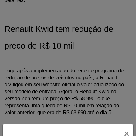
detalhes.
Renault Kwid tem redução de 
preço de R$ 10 mil
Logo após a implementação do recente programa de 
redução de preços de veículos no país, a Renault 
divulgou em seu website oficial o valor atualizado do 
seu modelo de entrada. Agora, o Renault Kwid na 
versão Zen tem um preço de R$ 58.990, o que 
representa uma queda de R$ 10 mil em relação ao 
valor anterior, que era de R$ 68.990 até o dia 5.
Assim, a Renault ofereceu um desconto extra de R$ 2 
x