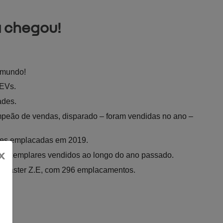
á chegou!
 mundo!
 EVs.
ades.
peão de vendas, disparado – foram vendidas no ano – 
ades emplacadas em 2019.
x
658 exemplares vendidos ao longo do ano passado.
n Master Z.E, com 296 emplacamentos.