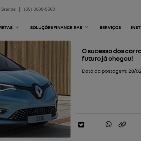
 Grande
(65) 3688-5500
RETAS
SOLUÇÕES FINANCEIRAS
SERVIÇOS
INS
O sucesso dos carro
futuro já chegou!
Data da postagem: 28/0