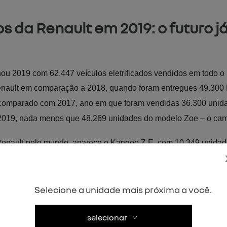
os da Renault em 2019: o futuro j
hou 2019 com 62.447 veículos eletrificados vendidos em todo o
enault em comparação a 2018, quando foram entregues 49.300
 comparado com 2017, ano em que foram vendidas 36.300 unid
m 2019, nada menos que 48.269 unidades do modelo Zoe – o cam
a Renault pelo mundo, aparece o Kangoo Z.E, com 10.349 unid
elétrica do Kwid, atualmente vendido apenas na China), com 2.
exclusivamente na Coreia do Sul, com 875 unidades e com a va
Selecione a unidade mais próxima a você.
selecionar