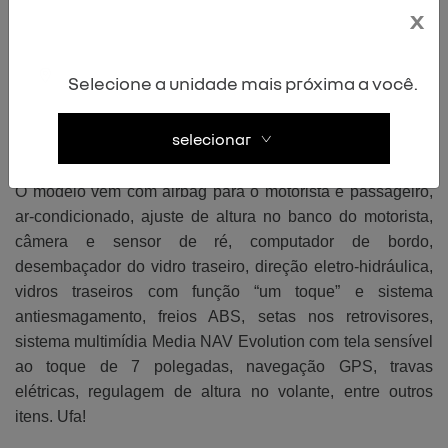
x
O Renaut Logan é um carro popular que chama a atenção
pelos itens de série. Trazemos para você uma lista de tudo
Selecione a unidade mais próxima a você.
o que você encontra no modelo.
Antes de começar a ler, tome um fôlego e confira as
selecionar
informações de itens de série do sedã:
O modelo vem com airbag para o motorista e passageiro,
ar-condicionado, ajuste de altura no banco do motorista,
câmera e sensor de ré, computador de bordo,
desembaçador do vidro traseiro, direção eletro-hidráulica,
vidros traseiros com função “um toque” e sistema
antiesmagamento, freios ABS, setas nos retrovisores,
sistema multimídia Media NAV Evolution com tela sensível
ao toque de 7 polegadas, navegação GPS, travas
elétricas, regulagem de altura no volante, entre outros
itens. Ufa!