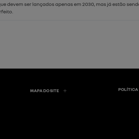
 que devem ser lançados apenas em 2030, mas já estão send
feito.
POLÍTICA
MAPA DO SITE