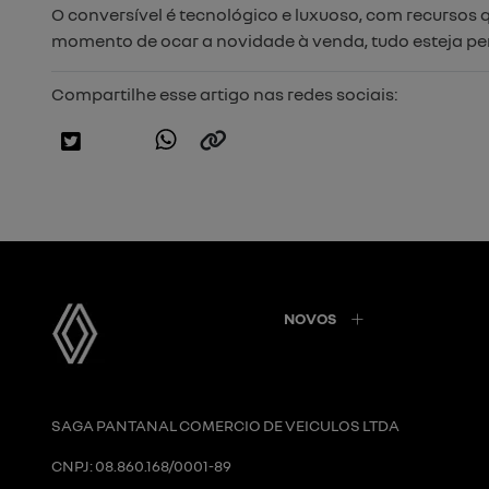
O conversível é tecnológico e luxuoso, com recursos
momento de ocar a novidade à venda, tudo esteja per
Compartilhe esse artigo nas redes sociais:
NOVOS
SAGA PANTANAL COMERCIO DE VEICULOS LTDA
CNPJ: 08.860.168/0001-89