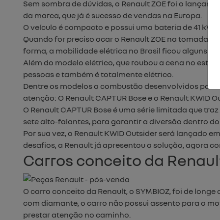
Sem sombra de dúvidas, o Renault ZOE foi o lançame
da marca, que já é sucesso de vendas na Europa.
O veículo é compacto e possui uma bateria de 41 kW.
Quando for preciso ocar o Renault ZOE na tomada, o 
forma, a mobilidade elétrica no Brasil ficou alguns p
Além do modelo elétrico, que roubou a cena no esta
pessoas e também é totalmente elétrico.
Dentre os modelos a combustão desenvolvidos para t
atenção: O Renault CAPTUR Bose e o Renault KWID Ou
O Renault CAPTUR Bose é uma série limitada que traz
sete alto-falantes, para garantir a diversão dentro do
Por sua vez, o Renault KWID Outsider será lançado 
desafios, a Renault já apresentou a solução, agora c
Carros conceito da Renaul
O carro conceito da Renault, o SYMBIOZ, foi de long
com diamante, o carro não possui assento para o mot
prestar atenção no caminho.