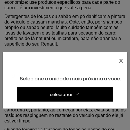
economize: use produtos específicos para cada parte do 
carro – é um investimento que vale a pena.
Detergentes de louças ou sabão em pó danificam a pintura 
do veículo e causam manchas. Opte, então, por shampoo 
próprio ou sabão neutro. Muito cuidado também com as 
luvas de lavagem e as toalhas para secagem do carro: 
prefira as de lã natural ou microfibra, para não arranhar a 
superfície do seu Renault.
x
Lave o seu Renault por partes
A regra fundamental da lavagem de um veículo é esta: 
Selecione a unidade mais próxima a você.
lave-o de cima para baixo, sempre! Ou seja, primeiro o 
teto, depois os vidros, em seguida o capô, porta-malas, 
laterais e, por fim, as rodas.
selecionar
Quanto às rodas, há quem as considere a parte prioritária 
na lavagem, já que acumulam mais sujeira que a 
carroceria e, portanto, ao começar por elas, evita-se que os 
resíduos respinguem no restante do veículo quando ele já 
estiver limpo.
Quando terminar a lavagem de todas as partes do seu 