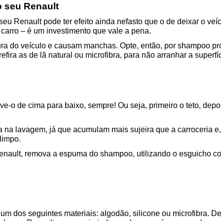
o seu Renault
u Renault pode ter efeito ainda nefasto que o de deixar o veíc
carro – é um investimento que vale a pena.
ura do veículo e causam manchas. Opte, então, por shampoo pr
fira as de lã natural ou microfibra, para não arranhar a superfí
e-o de cima para baixo, sempre! Ou seja, primeiro o teto, depois
a na lavagem, já que acumulam mais sujeira que a carroceria e, 
limpo.
enault, remova a espuma do shampoo, utilizando o esguicho co
um dos seguintes materiais: algodão, silicone ou microfibra. De