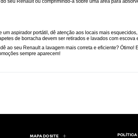
ie do seu Renault ou comprimindo-a sobre uma área para absorv
 um aspirador portátil, dê atenção aos locais mais esquecidos,
 tapetes de borracha devem ser retirados e lavados com escova 
 dê ao seu Renault a lavagem mais correta e eficiente? Ótimo
promoções sempre aparecem!
POLÍTICA
MAPA DO SITE