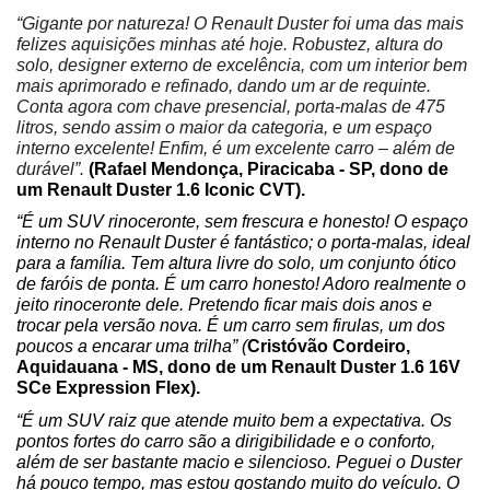
“Gigante por natureza! O Renault Duster foi uma das mais 
felizes aquisições minhas até hoje. Robustez, altura do 
solo, designer externo de excelência, com um interior bem 
mais aprimorado e refinado, dando um ar de requinte. 
Conta agora com chave presencial, porta-malas de 475 
litros, sendo assim o maior da categoria, e um espaço 
interno excelente! Enfim, é um excelente carro – além de 
durável”. 
(Rafael Mendonça, Piracicaba - SP, dono de 
um Renault Duster 1.6 Iconic CVT).
“É um SUV rinoceronte, sem frescura e honesto! O espaço 
interno no Renault Duster é fantástico; o porta-malas, ideal 
para a família. Tem altura livre do solo, um conjunto ótico 
de faróis de ponta. É um carro honesto! Adoro realmente o 
jeito rinoceronte dele. Pretendo ficar mais dois anos e 
trocar pela versão nova. É um carro sem firulas, um dos 
poucos a encarar uma trilha” (
Cristóvão Cordeiro, 
Aquidauana - MS, dono de um Renault Duster 1.6 16V 
SCe Expression Flex).
“É um SUV raiz que atende muito bem a expectativa. Os 
pontos fortes do carro são a dirigibilidade e o conforto, 
além de ser bastante macio e silencioso. Peguei o Duster 
há pouco tempo, mas estou gostando muito do veículo. O 