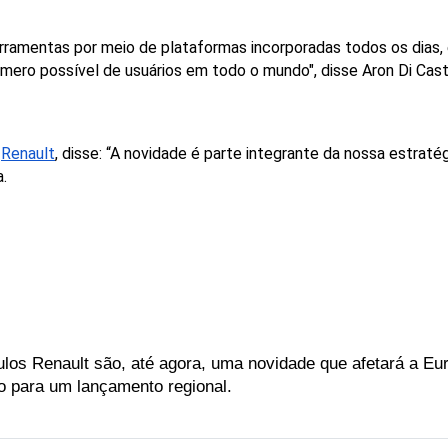
rramentas
por
meio
de
plataformas
incorporadas
todos
os
dias,
úmero
possível
de
usuários
em
todo
o
mundo",
disse
Aron
Di
Cast
 
Renault
, disse: “A novidade é parte integrante da nossa estraté
.
ulos Renault são, até agora, uma novidade que afetará a Eu
o para um lançamento regional. 