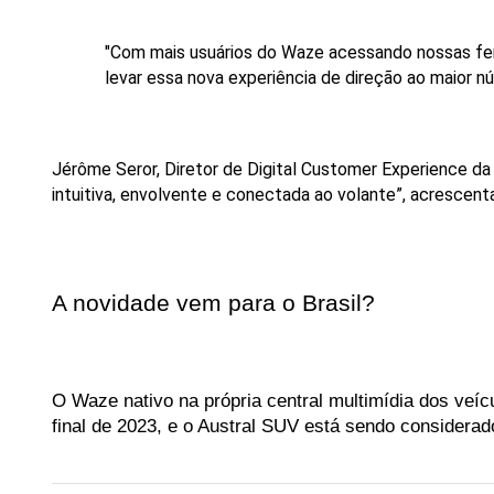
"Com
mais
usuários
do
Waze
acessando
nossas
fe
levar
essa
nova
experiência
de
direção
ao
maior
n
Jérôme Seror, Diretor de Digital Customer Experience da
intuitiva, envolvente e conectada ao volante”, acrescenta
A novidade vem para o Brasil?
O Waze nativo na própria central multimídia dos veíc
final de 2023, e o Austral SUV está sendo considerad