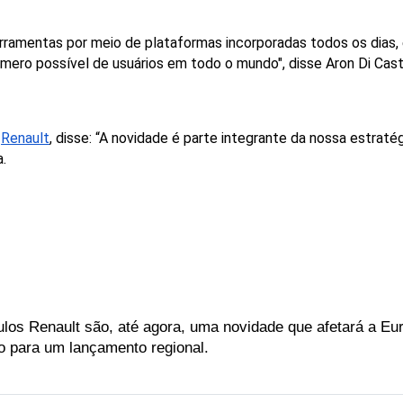
rramentas
por
meio
de
plataformas
incorporadas
todos
os
dias,
úmero
possível
de
usuários
em
todo
o
mundo",
disse
Aron
Di
Cast
 
Renault
, disse: “A novidade é parte integrante da nossa estraté
.
ulos Renault são, até agora, uma novidade que afetará a Eu
o para um lançamento regional. 