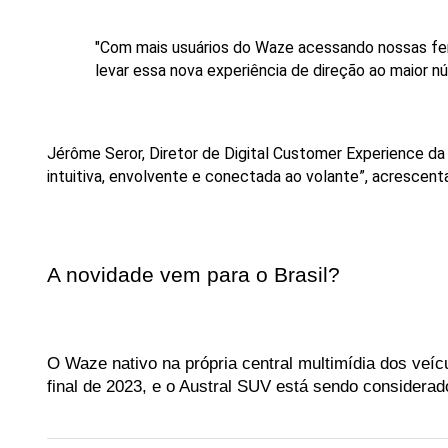
"Com
mais
usuários
do
Waze
acessando
nossas
fe
levar
essa
nova
experiência
de
direção
ao
maior
n
Jérôme Seror, Diretor de Digital Customer Experience da
intuitiva, envolvente e conectada ao volante”, acrescenta
A novidade vem para o Brasil?
O Waze nativo na própria central multimídia dos veíc
final de 2023, e o Austral SUV está sendo considerad