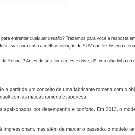
 para enfrentar qualquer desafio? Trazemos para você a resposta em
erá levar para casa a melhor variação do SUV que fez história e co
a Renault? Antes de solicitar um teste drive, dê uma olhadinha no 
ido a partir de um conceito de uma fabricante romena com o ob
enault com as marcas romena e japonesa.
 apaixonados por desempenho e conforto. Em 2013, o model
r já impressionam, mas além de marcar o passado, o modelo t