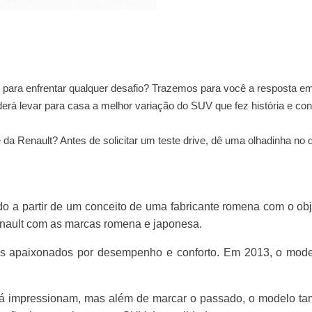
 para enfrentar qualquer desafio? Trazemos para você a resposta em
erá levar para casa a melhor variação do SUV que fez história e co
a Renault? Antes de solicitar um teste drive, dê uma olhadinha no 
ido a partir de um conceito de uma fabricante romena com o ob
enault com as marcas romena e japonesa.
 apaixonados por desempenho e conforto. Em 2013, o model
r já impressionam, mas além de marcar o passado, o modelo t