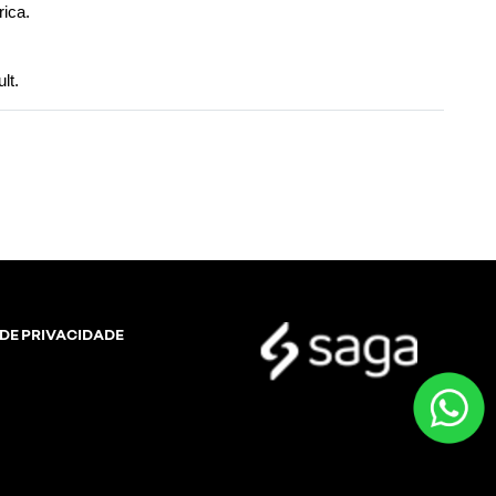
ica. 
lt.
 DE PRIVACIDADE