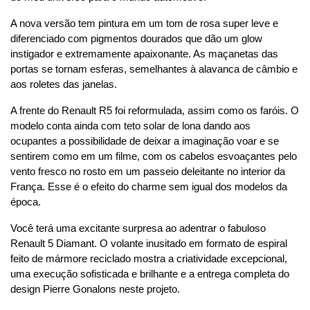
A nova versão tem pintura em um tom de rosa super leve e 
diferenciado com pigmentos dourados que dão um glow 
instigador e extremamente apaixonante. As maçanetas das 
portas se tornam esferas, semelhantes à alavanca de câmbio e 
aos roletes das janelas.
A frente do Renault R5 foi reformulada, assim como os faróis. O 
modelo conta ainda com teto solar de lona dando aos 
ocupantes a possibilidade de deixar a imaginação voar e se 
sentirem como em um filme, com os cabelos esvoaçantes pelo 
vento fresco no rosto em um passeio deleitante no interior da 
França. Esse é o efeito do charme sem igual dos modelos da 
época.
Você terá uma excitante surpresa ao adentrar o fabuloso 
Renault 5 Diamant. O volante inusitado em formato de espiral 
feito de mármore reciclado mostra a criatividade excepcional, 
uma execução sofisticada e brilhante e a entrega completa do 
design Pierre Gonalons neste projeto.