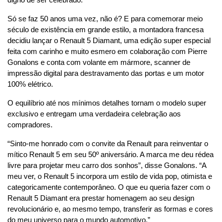
digno de ser celebrado.
Só se faz 50 anos uma vez, não é? E para comemorar meio 
século de existência em grande estilo, a montadora francesa 
decidiu lançar o Renault 5 Diamant, uma edição super especial 
feita com carinho e muito esmero em colaboração com Pierre 
Gonalons e conta com volante em mármore, scanner de 
impressão digital para destravamento das portas e um motor 
100% elétrico.
O equilíbrio até nos mínimos detalhes tornam o modelo super 
exclusivo e entregam uma verdadeira celebração aos 
compradores.
“Sinto-me honrado com o convite da Renault para reinventar o 
mítico Renault 5 em seu 50º aniversário. A marca me deu rédea 
livre para projetar meu carro dos sonhos”, disse Gonalons. “A 
meu ver, o Renault 5 incorpora um estilo de vida pop, otimista e 
categoricamente contemporâneo. O que eu queria fazer com o 
Renault 5 Diamant era prestar homenagem ao seu design 
revolucionário e, ao mesmo tempo, transferir as formas e cores 
do meu universo para o mundo automotivo.”