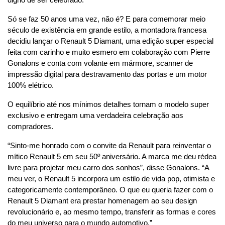
digno de ser celebrado.
Só se faz 50 anos uma vez, não é? E para comemorar meio 
século de existência em grande estilo, a montadora francesa 
decidiu lançar o Renault 5 Diamant, uma edição super especial 
feita com carinho e muito esmero em colaboração com Pierre 
Gonalons e conta com volante em mármore, scanner de 
impressão digital para destravamento das portas e um motor 
100% elétrico.
O equilíbrio até nos mínimos detalhes tornam o modelo super 
exclusivo e entregam uma verdadeira celebração aos 
compradores.
“Sinto-me honrado com o convite da Renault para reinventar o 
mítico Renault 5 em seu 50º aniversário. A marca me deu rédea 
livre para projetar meu carro dos sonhos”, disse Gonalons. “A 
meu ver, o Renault 5 incorpora um estilo de vida pop, otimista e 
categoricamente contemporâneo. O que eu queria fazer com o 
Renault 5 Diamant era prestar homenagem ao seu design 
revolucionário e, ao mesmo tempo, transferir as formas e cores 
do meu universo para o mundo automotivo.”