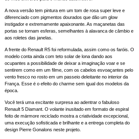
A nova versão tem pintura em um tom de rosa super leve e 
diferenciado com pigmentos dourados que dão um glow 
instigador e extremamente apaixonante. As maçanetas das 
portas se tornam esferas, semelhantes à alavanca de câmbio e 
aos roletes das janelas.
A frente do Renault R5 foi reformulada, assim como os faróis. O 
modelo conta ainda com teto solar de lona dando aos 
ocupantes a possibilidade de deixar a imaginação voar e se 
sentirem como em um filme, com os cabelos esvoaçantes pelo 
vento fresco no rosto em um passeio deleitante no interior da 
França. Esse é o efeito do charme sem igual dos modelos da 
época.
Você terá uma excitante surpresa ao adentrar o fabuloso 
Renault 5 Diamant. O volante inusitado em formato de espiral 
feito de mármore reciclado mostra a criatividade excepcional, 
uma execução sofisticada e brilhante e a entrega completa do 
design Pierre Gonalons neste projeto.