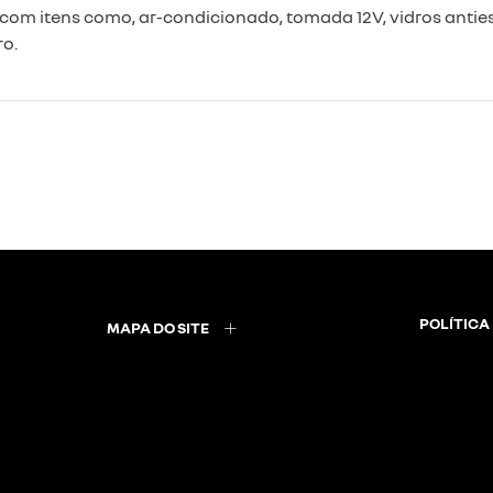
com itens como, ar-condicionado, tomada 12V, vidros anti
ro.
POLÍTICA
MAPA DO SITE