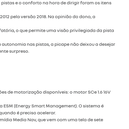
tas e o conforto na hora de dirigir foram os itens
2012 pela versão 2018. Na opinião do dono, a
atória, o que permite uma visão privilegiada da pista
utonomia nas pistas, a picape não deixou a desejar
ente surpreso.
s de motorização disponíveis: o motor SCe 1.6 16V
gia ESM (Energy Smart Management). O sistema é
quando é preciso acelerar.
ltimídia Media Nav, que vem com uma tela de sete