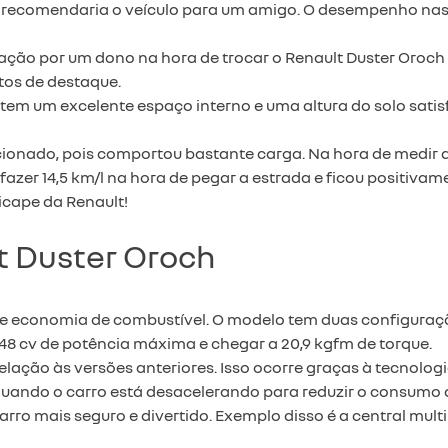
recomendaria o veículo para um amigo. O desempenho nas pis
ação por um dono na hora de trocar o Renault Duster Oroch 
tos de destaque.
tem um excelente espaço interno e uma altura do solo satisf
ado, pois comportou bastante carga. Na hora de medir a a
azer 14,5 km/l na hora de pegar a estrada e ficou positivam
cape da Renault!
t Duster Oroch
e economia de combustível. O modelo tem duas configuraçõe
 148 cv de potência máxima e chegar a 20,9 kgfm de torque.
lação às versões anteriores. Isso ocorre graças à tecnolo
 quando o carro está desacelerando para reduzir o consumo 
carro mais seguro e divertido. Exemplo disso é a central mu