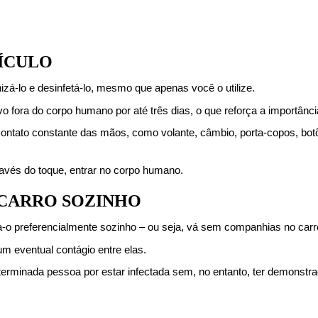
EÍCULO
izá-lo e desinfetá-lo, mesmo que apenas você o utilize.
fora do corpo humano por até três dias, o que reforça a importânci
ontato constante das mãos, como volante, câmbio, porta-copos, botõe
ravés do toque, entrar no corpo humano.
O CARRO SOZINHO
aça-o preferencialmente sozinho – ou seja, vá sem companhias no carr
um eventual contágio entre elas.
eterminada pessoa por estar infectada sem, no entanto, ter demonstr