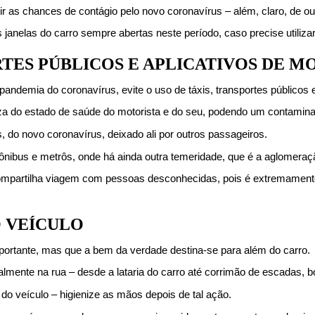
 as chances de contágio pelo novo coronavírus – além, claro, de ou
 janelas do carro sempre abertas neste período, caso precise utilizar
ORTES PÚBLICOS E APLICATIVOS DE M
pandemia do coronavírus, evite o uso de táxis, transportes públicos e
eza do estado de saúde do motorista e do seu, podendo um contaminar
, do novo coronavírus, deixado ali por outros passageiros.
o ônibus e metrôs, onde há ainda outra temeridade, que é a aglomera
e compartilha viagem com pessoas desconhecidas, pois é extremamen
O VEÍCULO
 importante, mas que a bem da verdade destina-se para além do carro.
almente na rua – desde a lataria do carro até corrimão de escadas, bo
 do veículo – higienize as mãos depois de tal ação.