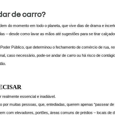
ar de carro?
ordem do momento em todo o planeta, que vive dias de drama e ince
s – desde como lavar as mãos até sugestões para se tirar calçados 
Poder Público, que determinou o fechamento de comércio de rua, res
nal, caso necessário, pode-se andar de carro ou há risco de contági
tão.
RECISAR
r realmente essencial e inadiável.
eito por muitas pessoas, que, entediadas, querem apenas “passear de 
tem com elevadores, portões, áreas comuns de prédios – locais de dif