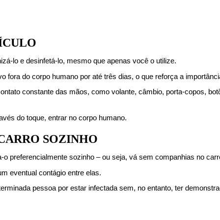
EÍCULO
izá-lo e desinfetá-lo, mesmo que apenas você o utilize.
fora do corpo humano por até três dias, o que reforça a importânci
ontato constante das mãos, como volante, câmbio, porta-copos, botõe
ravés do toque, entrar no corpo humano.
O CARRO SOZINHO
aça-o preferencialmente sozinho – ou seja, vá sem companhias no carr
um eventual contágio entre elas.
eterminada pessoa por estar infectada sem, no entanto, ter demonstr