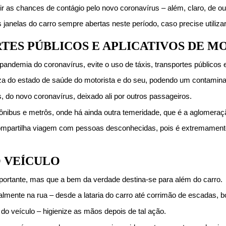
 as chances de contágio pelo novo coronavírus – além, claro, de ou
 janelas do carro sempre abertas neste período, caso precise utilizar
ORTES PÚBLICOS E APLICATIVOS DE M
pandemia do coronavírus, evite o uso de táxis, transportes públicos e
eza do estado de saúde do motorista e do seu, podendo um contaminar
, do novo coronavírus, deixado ali por outros passageiros.
o ônibus e metrôs, onde há ainda outra temeridade, que é a aglomera
e compartilha viagem com pessoas desconhecidas, pois é extremamen
O VEÍCULO
 importante, mas que a bem da verdade destina-se para além do carro.
almente na rua – desde a lataria do carro até corrimão de escadas, bo
 do veículo – higienize as mãos depois de tal ação.