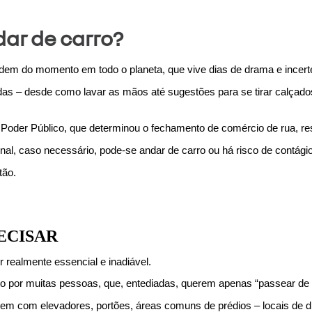
ar de carro?
ordem do momento em todo o planeta, que vive dias de drama e ince
s – desde como lavar as mãos até sugestões para se tirar calçados 
Poder Público, que determinou o fechamento de comércio de rua, res
nal, caso necessário, pode-se andar de carro ou há risco de contági
tão.
RECISAR
r realmente essencial e inadiável.
eito por muitas pessoas, que, entediadas, querem apenas “passear de 
tem com elevadores, portões, áreas comuns de prédios – locais de dif