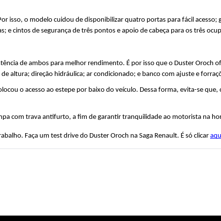
or isso, o modelo cuidou de disponibilizar quatro portas para fácil acesso; 
s; e cintos de segurança de três pontos e apoio de cabeça para os três ocu
stência de ambos para melhor rendimento. É por isso que o Duster Oroch of
 altura; direção hidráulica; ar condicionado; e banco com ajuste e forraçõ
ou o acesso ao estepe por baixo do veículo. Dessa forma, evita-se que, cas
a com trava antifurto, a fim de garantir tranquilidade ao motorista na hor
rabalho. Faça um test drive do Duster Oroch na Saga Renault. É só clicar 
aqu