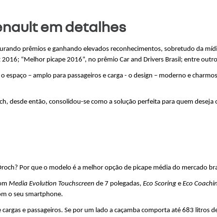
enault em detalhes
aturando prêmios e ganhando elevados reconhecimentos, sobretudo da mídi
2016; “Melhor picape 2016”, no prêmio Car and Drivers Brasil; entre outro
 espaço – amplo para passageiros e carga - o design – moderno e charmoso
och, desde então, consolidou-se como a solução perfeita para quem deseja 
r Oroch? Por que o modelo é a melhor opção de picape média do mercado bra
om 
Media Evolution Touchscreen
 de 7 polegadas, 
Eco Scoring
 e 
Eco Coachi
com o seu smartphone.
cargas e passageiros. Se por um lado a caçamba comporta até 683 litros d