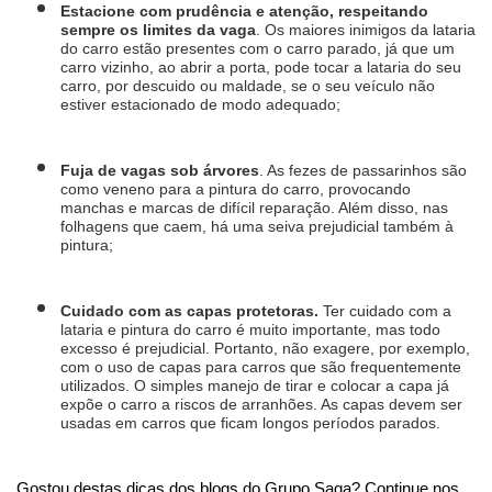
Estacione com prudência e atenção, respeitando 
sempre os limites da vaga
. Os maiores inimigos da lataria 
do carro estão presentes com o carro parado, já que um 
carro vizinho, ao abrir a porta, pode tocar a lataria do seu 
carro, por descuido ou maldade, se o seu veículo não 
estiver estacionado de modo adequado;
Fuja de vagas sob árvores
. As fezes de passarinhos são 
como veneno para a pintura do carro, provocando 
manchas e marcas de difícil reparação. Além disso, nas 
folhagens que caem, há uma seiva prejudicial também à 
pintura;
Cuidado com as capas protetoras. 
Ter cuidado com a 
lataria e pintura do carro é muito importante, mas todo 
excesso é prejudicial. Portanto, não exagere, por exemplo, 
com o uso de capas para carros que são frequentemente 
utilizados. O simples manejo de tirar e colocar a capa já 
expõe o carro a riscos de arranhões. As capas devem ser 
usadas em carros que ficam longos períodos parados.
Gostou destas dicas dos blogs do Grupo Saga? Continue nos 