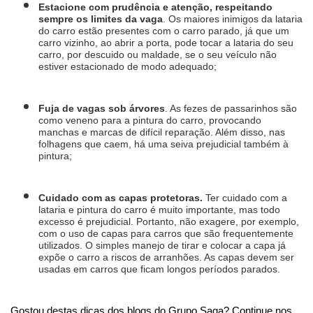
Estacione com prudência e atenção, respeitando 
sempre os limites da vaga
. Os maiores inimigos da lataria 
do carro estão presentes com o carro parado, já que um 
carro vizinho, ao abrir a porta, pode tocar a lataria do seu 
carro, por descuido ou maldade, se o seu veículo não 
estiver estacionado de modo adequado;
Fuja de vagas sob árvores
. As fezes de passarinhos são 
como veneno para a pintura do carro, provocando 
manchas e marcas de difícil reparação. Além disso, nas 
folhagens que caem, há uma seiva prejudicial também à 
pintura;
Cuidado com as capas protetoras. 
Ter cuidado com a 
lataria e pintura do carro é muito importante, mas todo 
excesso é prejudicial. Portanto, não exagere, por exemplo, 
com o uso de capas para carros que são frequentemente 
utilizados. O simples manejo de tirar e colocar a capa já 
expõe o carro a riscos de arranhões. As capas devem ser 
usadas em carros que ficam longos períodos parados.
Gostou destas dicas dos blogs do Grupo Saga? Continue nos 