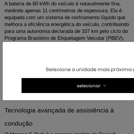
A bateria de 60 kWh do veículo é notavelmente fina, 
medindo apenas 11 centímetros de espessura. Ela é 
equipada com um sistema de resfriamento líquido que 
melhora a eficiência energética do veículo, contribuindo 
para uma autonomia declarada de 337 km pelo ciclo do 
Programa Brasileiro de Etiquetagem Veicular (PBEV).
Quanto à recarga, o Megane E-Tech oferece tempos 
impressionantes. O carregamento de 15% a 80% pode 
Selecione a unidade mais próxima 
ser realizado em apenas 36 minutos em um carregador 
de 130 kW, enquanto o wallbox de 22 kW leva uma 
hora e cinquenta minutos para realizar a mesma tarefa.
selecionar
Tecnologia avançada de assistência à 
condução