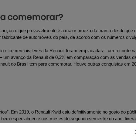
o a comemorar?
lcançou o que provavelmente é a maior proeza da marca desde que en
fabricante de automóveis do país, de acordo com os números divulga
o e comerciais leves da Renault foram emplacadas – um recorde na h
do – um avanço da Renault de 0,3% em comparação com as vendas d
nault do Brasil tem para comemorar. Houve outras conquistas em 2
s”. Em 2019, o Renault Kwid caiu definitivamente no gosto do públi
to bem especialmente nos meses do segundo semestre do ano, tiv
dezembro – número bem mais elevado que as 6.009 unidades de no
Renault Kwid vendidas, o que deu ao modelo o topo do ranking da F