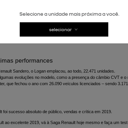
Selecione a unidade mais próxima a você.
ro da Renault foi o hatch Sandero.
selecionar
ce de sucesso, somando 50.303 unidades emplacadas de janeiro a d
Sandero vendidas em todo o país, de acordo com a Fenabrave.
ótimas performances
ault Sandero, o Logan emplacou, ao todo, 22.471 unidades.
algumas evoluções no modelo, como a presença do câmbio CVT e o n
er, que fechou o ano com 26.090 veículos licenciados – sendo 3.1
 foi sucesso absoluto de público, vendas e crítica em 2019.
ult ao excelente 2019, vá à Saga Renault hoje mesmo e faça um te