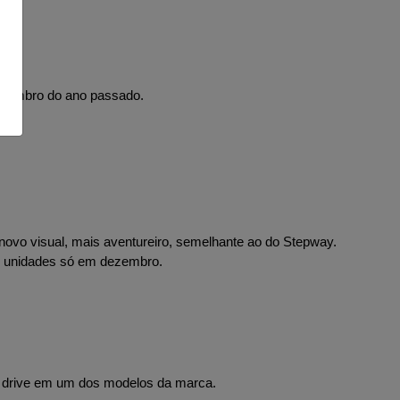
ezembro do ano passado.
ovo visual, mais aventureiro, semelhante ao do Stepway.
71 unidades só em dezembro.
st drive em um dos modelos da marca.