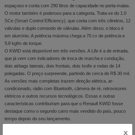
espaçoso e conta com 290 litros de capacidade no porta-malas.
O motor também é poderoso para a categoria. Trata-se do 1.0
SCe (Smart Control Efficiency), que conta com três cilindros, 12
válvulas e duplo comando de válvulas. Além disso, o bloco é
em alumínio. A potência máxima chega a 70 cv de potência e
9,8 kgfm de torque.
O KWID está disponível em três versões. A Life é a de entrada,
que já vem com indicadores de troca de marcha e condução,
dois airbags laterais, dois frontais, dois Isofix e rodas de 14
polegadas. O preço surpreende, partindo de cerca de R$ 30 mil.
As versões mais completas trazem direção elétrica, ar-
condicionado, rádio com Bluetooth, câmera de ré, retrovisores
elétricos e outros recursos tecnológicos. Essas e outras
características contribuíram para que o Renault KWID fosse
destaque como o segundo carro mais vendido do país, pouco
tempo depois do seu lançamento.
x