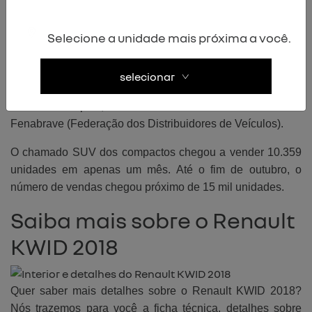
Como foi o lançamento do
Renault KWID 2018
Selecione a unidade mais próxima a você.
Um mês após o lançamento oficial do Renault KWID 2018,
selecionar
o modelo ficou em segundo lugar entre os carros mais
vendidos do país, de acordo com um levantamento da
Fenabrave (Federação dos Distribuidores de Veículos).
O chamado SUV dos compactos chegou a vender 10.359
unidades em apenas um mês. Até o fim de outubro, o
número de vendas chegou próximo de 15 mil unidades.
Saiba mais sobre o Renault
KWID 2018
Quer saber mais detalhes sobre o Renault KWID 2018?
Nós trazemos para você a ficha técnica, detalhes sobre