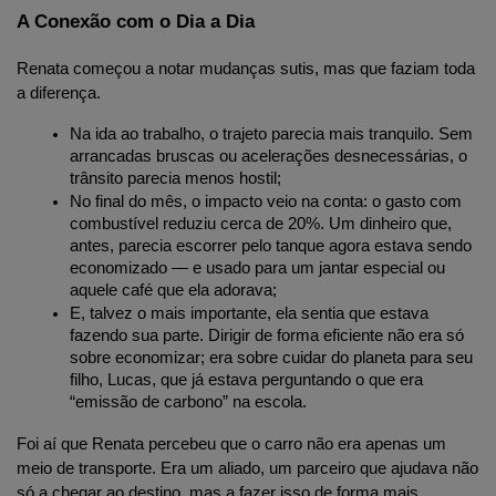
A Conexão com o Dia a Dia
Renata começou a notar mudanças sutis, mas que faziam toda 
a diferença.
Na ida ao trabalho, o trajeto parecia mais tranquilo. Sem 
arrancadas bruscas ou acelerações desnecessárias, o 
trânsito parecia menos hostil;
No final do mês, o impacto veio na conta: o gasto com 
combustível reduziu cerca de 20%. Um dinheiro que, 
antes, parecia escorrer pelo tanque agora estava sendo 
economizado — e usado para um jantar especial ou 
aquele café que ela adorava;
E, talvez o mais importante, ela sentia que estava 
fazendo sua parte. Dirigir de forma eficiente não era só 
sobre economizar; era sobre cuidar do planeta para seu 
filho, Lucas, que já estava perguntando o que era 
“emissão de carbono” na escola.
Foi aí que Renata percebeu que o carro não era apenas um 
meio de transporte. Era um aliado, um parceiro que ajudava não 
só a chegar ao destino, mas a fazer isso de forma mais 