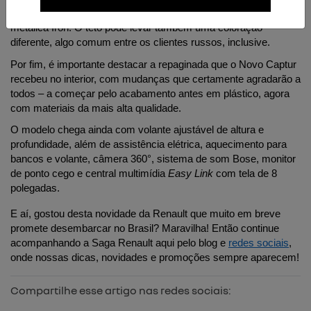
Captur teve, há nesta versão uma nova cor disponível: a azul 
metálica Iron. O teto pode levar também uma coloração 
diferente, algo comum entre os clientes russos, inclusive.
Por fim, é importante destacar a repaginada que o Novo Captur 
recebeu no interior, com mudanças que certamente agradarão a 
todos – a começar pelo acabamento antes em plástico, agora 
com materiais da mais alta qualidade.
O modelo chega ainda com volante ajustável de altura e 
profundidade, além de assistência elétrica, aquecimento para 
bancos e volante, câmera 360°, sistema de som Bose, monitor 
de ponto cego e central multimídia 
Easy Link
 com tela de 8 
polegadas.
E aí, gostou desta novidade da Renault que muito em breve 
promete desembarcar no Brasil? Maravilha! Então continue 
acompanhando a Saga Renault aqui pelo blog e 
redes sociais
, 
onde nossas dicas, novidades e promoções sempre aparecem!
Compartilhe esse artigo nas redes sociais: