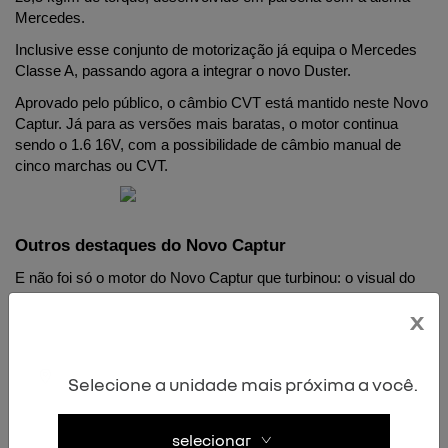
Mercedes.
Inclusive esse conjunto de motorização já equipa o Mercedes 
Classe A, passando agora a integrar o novo Duster.
Aprovado pelo público, o câmbio CVT está mantido neste Novo 
Captur. Já para as versões mais baratas, o motor continua 
sendo o 1.6 16V, com a possibilidade de câmbio manual de 
cinco marchas ou CVT.
Outros destaques do Novo Captur
E não foi só o motor do Novo Captur que turbinou: o visual do 
modelo também ganhou um 
up grade
 respeitável, com direito a 
x
grade com acabamento cromado, abandonando assim as 
barras contínuas.
Houve ainda reestilização das rodas, as quais apresentam 
Selecione a unidade mais próxima a você.
agora duas cores, enquanto os faróis foram modificados 
internamente, passando a utilizar a iluminação em LED.
selecionar
Para completar a série de valorizações no visual que o Novo 