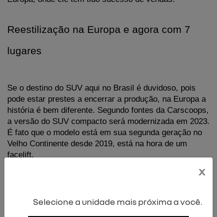
Reestilização na Europa e agora com 7 
lugares
Se o destino do SUV aqui no Brasil é duvidoso, pois 
pode estar prestes a encerrar a produção, na Europa a 
história é bem diferente. Segundo fontes da Carscoops, 
a versão do SUV compacto será modernizada em 2023. 
É fato que o modelo está em sua segunda geração no 
Velho Continente desde 2019, está na hora de um 
facelift.
x
A Renault está empenhada em fazer do Captur uma 
opção atraente e competitiva no mercado. Mudanças 
Selecione a unidade mais próxima a você.
estéticas, como faróis em “C” mais finos, grade 