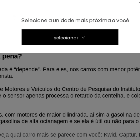
 de maldizer a gasolina vendida no país, tachando-a com
Selecione a unidade mais próxima a você.
ldman, que informa que a gasolina brasileira tem ótima 
selecionar
 o que é a tal gasolina de alta octanagem, bem, ela nad
a pena?
da é “depende”. Para eles, nos carros com menor potênc
rista.
e Motores e Veículos do Centro de Pesquisa do Instituto
o sensor apenas processa o retardo da centelha, e colo
, com motores de maior cilindrada, aí sim a gasolina de
solina de alta octanagem e se ela é útil ou não para o
veja qual carro mais se parece com você: Kwid, Captur,