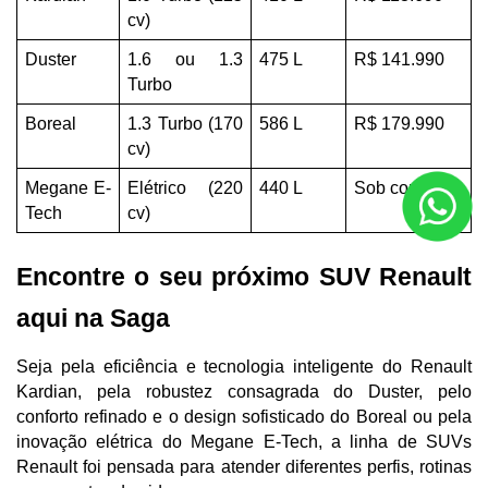
cv)
Duster
1.6 ou 1.3 
475 L
R$ 141.990
Turbo
Boreal
1.3 Turbo (170 
586 L
R$ 179.990
cv)
Megane E-
Elétrico (220 
440 L
Sob consulta
Tech
cv)
Encontre o seu próximo SUV Renault 
aqui na Saga
Seja pela eficiência e tecnologia inteligente do Renault 
Kardian, pela robustez consagrada do Duster, pelo 
conforto refinado e o design sofisticado do Boreal ou pela 
inovação elétrica do Megane E-Tech, a linha de SUVs 
Renault foi pensada para atender diferentes perfis, rotinas 