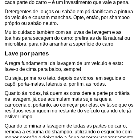
cada parte do carro – é um investimento que vale a pena.
Detergentes de louças ou sabão em pó danificam a pintura 
do veículo e causam manchas. Opte, então, por shampoo 
próprio ou sabão neutro.
Muito cuidado também com as luvas de lavagem e as 
toalhas para secagem do carro: prefira as de lã natural ou 
microfibra, para não arranhar a superfície do carro.
Lave por partes
A regra fundamental da lavagem de um veículo é esta: 
lave-o de cima para baixo, sempre!
Ou seja, primeiro o teto, depois os vidros, em seguida o 
capô, porta-malas, laterais e, por fim, as rodas.
Quanto às rodas, há quem as considere a parte prioritária 
na lavagem, já que acumulam mais sujeira que a 
carroceria e, portanto, ao começar por elas, evita-se que os 
resíduos respinguem no restante do veículo quando ele já 
estiver limpo.
Quando terminar a lavagem de todas as partes do carro, 
remova a espuma do shampoo, utilizando o esguicho com 
menor pressão e deixando a água escorrer vagarosamente 