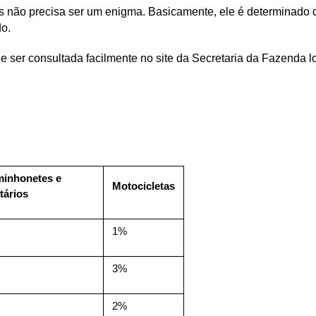
ão precisa ser um enigma. Basicamente, ele é determinado com
o. 
de ser consultada facilmente no site da Secretaria da Fazenda l
inhonetes e 
Motocicletas
itários
1%
3%
2%