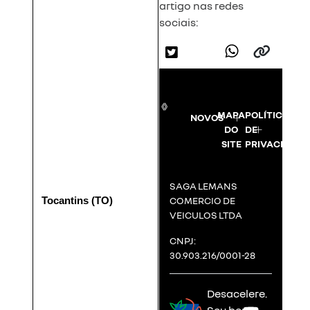
artigo nas redes
sociais:
MAPA
POLÍTICA
NOVOS
DO
DE
SITE
PRIVACIDADE
SAGA LEMANS
COMERCIO DE
Tocantins (TO)
VEICULOS LTDA
CNPJ:
30.903.216/0001-28
Desacelere.
Seu bem