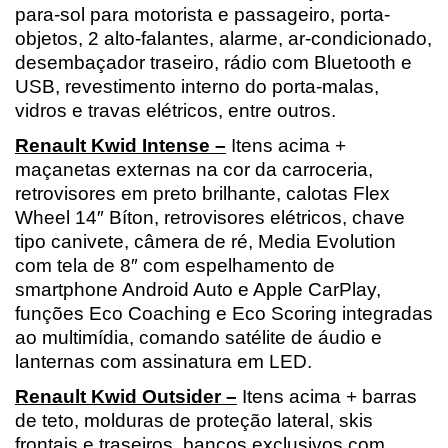
para-sol para motorista e passageiro, porta-
objetos, 2 alto-falantes, alarme, ar-condicionado, 
desembaçador traseiro, rádio com Bluetooth e 
USB, revestimento interno do porta-malas, 
vidros e travas elétricos, entre outros.
Renault Kwid Intense –
 Itens acima + 
maçanetas externas na cor da carroceria, 
retrovisores em preto brilhante, calotas Flex 
Wheel 14″ Bíton, retrovisores elétricos, chave 
tipo canivete, câmera de ré, Media Evolution 
com tela de 8″ com espelhamento de 
smartphone Android Auto e Apple CarPlay, 
funções Eco Coaching e Eco Scoring integradas 
ao multimídia, comando satélite de áudio e 
lanternas com assinatura em LED.
Renault Kwid Outsider –
 Itens acima + barras 
de teto, molduras de proteção lateral, skis 
frontais e traseiros, bancos exclusivos com 