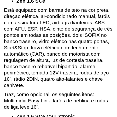
Zen 1.6 SCe
Está equipado com barras de teto na cor preta​, 
direção elétrica, ar-condicionado manual, faróis 
com assinatura LED​, airbags dianteiros​, ABS 
com AFU, ESP, HSA​, cinto de segurança de três 
pontos em todas as posições​, dois ISOFIX no 
banco traseiro, vidro elétrico nas quatro portas​, 
Start&Stop​, trava elétrica com fechamento 
automático (CAR)​, banco do motorista com 
regulagem de altura​, luz de cortesia traseira​, 
banco traseiro rebatível bipartido, alarme 
perimétrico​, tomada 12V traseira​, rodas de aço 
16”​, rádio 2DIN​, quatro alto-falantes​ e chave 
canivete.
Traz, como opcional, os seguintes itens: 
Multimídia Easy Link​, faróis de neblina​ e rodas 
de liga leve 16”.
Zen 1.6 SCe CVT Xtronic