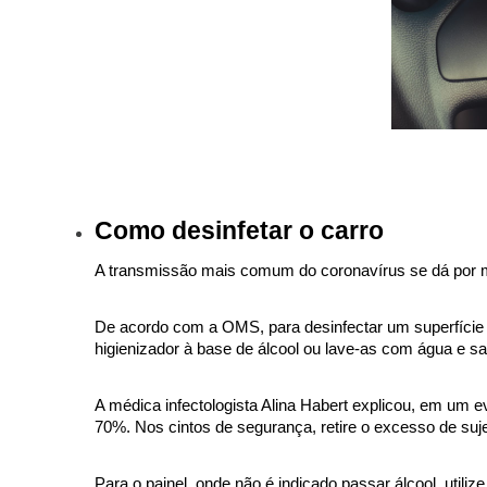
Como desinfetar o carro
A transmissão mais comum do coronavírus se dá por me
De acordo com a OMS, para desinfectar um superfície 
higienizador à base de álcool ou lave-as com água e sab
A médica infectologista Alina Habert explicou, em um e
70%. Nos cintos de segurança, retire o excesso de suj
Para o painel, onde não é indicado passar álcool, util