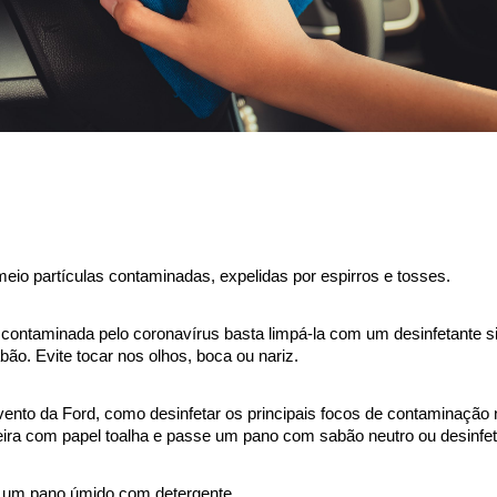
io partículas contaminadas, expelidas por espirros e tosses.
contaminada pelo coronavírus basta limpá-la com um desinfetante s
ão. Evite tocar nos olhos, boca ou nariz.
vento da Ford, como desinfetar os principais focos de contaminação 
eira com papel toalha e passe um pano com sabão neutro ou desinfet
ize um pano úmido com detergente.