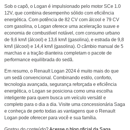
Sob o capô, o Logan é impulsionado pelo motor SCe 1.0
12V, que combina desempenho sólido com eficiência
energética. Com potência de 82 CV com álcool e 79 CV
com gasolina, o Logan oferece uma aceleração suave e
economia de combustível notável, com consumo urbano
de 9,6 km/l (álcool) e 13,6 km/l (gasolina), e estrada de 9,8
km/l (álcool) e 14,4 km/l (gasolina). O câmbio manual de 5
marchas e a tração dianteira completam o pacote de
performance equilibrada do sedã.
Em resumo, o Renault Logan 2024 é muito mais do que
um sedã convencional. Combinando estilo, conforto,
tecnologia avançada, segurança reforçada e eficiência
energética, o Logan se posiciona como uma escolha
inteligente para quem busca um veículo versátil e
completo para o dia a dia. Visite uma concessionária Saga
e conheça de perto todas as vantagens que o Renault
Logan pode oferecer para você e sua família.
Gostou do conteúdo?
Acesse o blog oficial da Saga