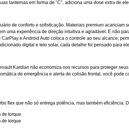
 suas lanternas em forma de "C", adiciona uma dose extra de ele
ário de conforto e sofisticação. Materiais premium acariciam 
m uma experiência de direção intuitiva e agradável. E não para p
 CarPlay e Android Auto coloca o controle ao seu alcance, per
cionado digital e teto solar, cada detalhe foi pensado para el
nault Kardian não economiza nos recursos para proteger seus p
tomática de emergência e alerta de colisão frontal, você pode 
rbo flex que não só entrega potência, mas também eficiência. 
m de torque
m de torque