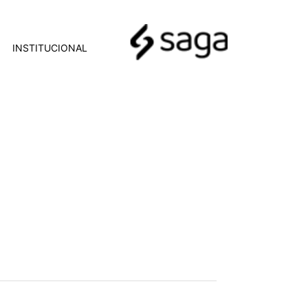
INSTITUCIONAL
pway, Bem-vindo Renault
V Compacto
ian, o SUV compacto com design
vançada e segurança de última
ue ele é a nova sensação nas ruas do
7/2024