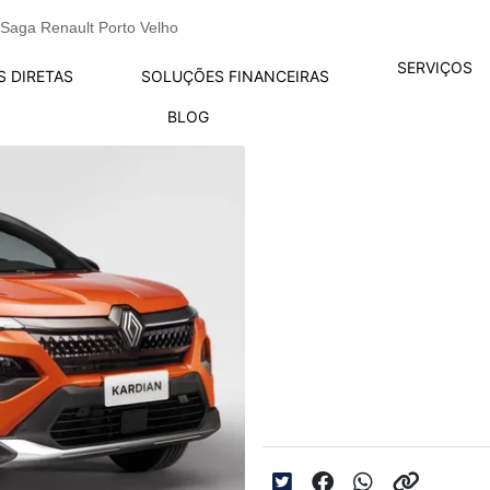
Saga Renault Porto Velho
SERVIÇOS
S DIRETAS
SOLUÇÕES FINANCEIRAS
BLOG
Adeus Sandero Ste
Kardian: Novo SU
Conheça o Renault Kard
imponente, tecnologia a
geração. Descubra por q
Brasil!
Data da postagem: 10/0