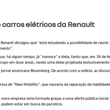
 carros elétricos da Renault
enault divulgou que "está estudando a possibilidade de reunir s
imento".
, há algum tempo, já “namora” a ideia, tanto que, em 18 de feve
grupo em duas áreas, sendo uma delas projetada exclusivamente p
jornal americano Bloomberg. De acordo com a notícia, as discus
a de "New Mobility", que nasceria da separação de habilidades re
 a nova empresa seria formada graças a uma oferta pública inicia
s podem estar em busca de parceiros.