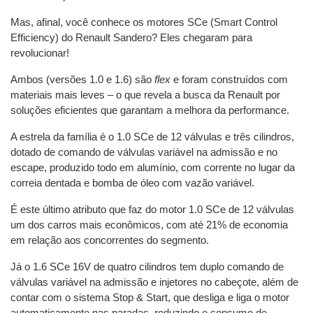
Mas, afinal, você conhece os motores SCe (Smart Control 
Efficiency) do Renault Sandero? Eles chegaram para 
revolucionar!
Ambos (versões 1.0 e 1.6) são 
flex 
e foram construídos com 
materiais mais leves – o que revela a busca da Renault por 
soluções eficientes que garantam a melhora da performance.
A estrela da família é o 1.0 SCe de 12 válvulas e três cilindros, 
dotado de comando de válvulas variável na admissão e no 
escape, produzido todo em alumínio, com corrente no lugar da 
correia dentada e bomba de óleo com vazão variável.
É este último atributo que faz do motor 1.0 SCe de 12 válvulas 
um dos carros mais econômicos, com até 21% de economia 
em relação aos concorrentes do segmento.
Já o 1.6 SCe 16V de quatro cilindros tem duplo comando de 
válvulas variável na admissão e injetores no cabeçote, além de 
contar com o sistema Stop & Start, que desliga e liga o motor 
automaticamente nas paradas, reduzindo o consumo de 