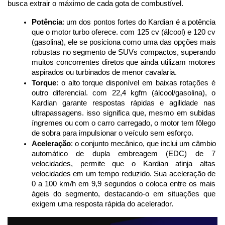
busca extrair o máximo de cada gota de combustível.
Potência
: um dos pontos fortes do Kardian é a potência 
que o motor turbo oferece. com 125 cv (álcool) e 120 cv 
(gasolina), ele se posiciona como uma das opções mais 
robustas no segmento de SUVs compactos, superando 
muitos concorrentes diretos que ainda utilizam motores 
aspirados ou turbinados de menor cavalaria.
Torque
: o alto torque disponível em baixas rotações é 
outro diferencial. com 22,4 kgfm (álcool/gasolina), o 
Kardian garante respostas rápidas e agilidade nas 
ultrapassagens. isso significa que, mesmo em subidas 
íngremes ou com o carro carregado, o motor tem fôlego 
de sobra para impulsionar o veículo sem esforço.
Aceleração
: o conjunto mecânico, que inclui um câmbio 
automático de dupla embreagem (EDC) de 7 
velocidades, permite que o Kardian atinja altas 
velocidades em um tempo reduzido. Sua aceleração de 
0 a 100 km/h em 9,9 segundos o coloca entre os mais 
ágeis do segmento, destacando-o em situações que 
exigem uma resposta rápida do acelerador.