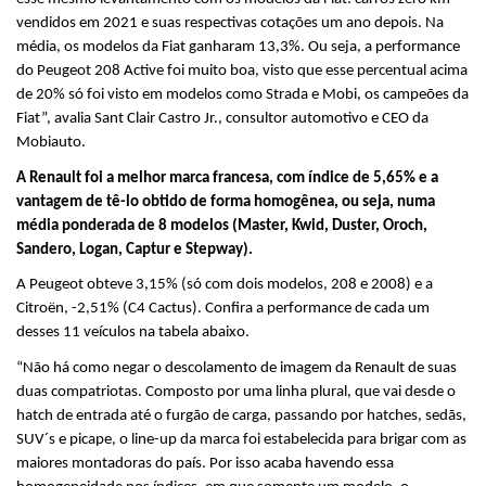
vendidos em 2021 e suas respectivas cotações um ano depois. Na 
média, os modelos da Fiat ganharam 13,3%. Ou seja, a performance 
do Peugeot 208 Active foi muito boa, visto que esse percentual acima 
de 20% só foi visto em modelos como Strada e Mobi, os campeões da 
Fiat”, avalia Sant Clair Castro Jr., consultor automotivo e CEO da 
Mobiauto.
A Renault foi a melhor marca francesa, com índice de 5,65% e a 
vantagem de tê-lo obtido de forma homogênea, ou seja, numa 
média ponderada de 8 modelos (Master, Kwid, Duster, Oroch, 
Sandero, Logan, Captur e Stepway). 
A Peugeot obteve 3,15% (só com dois modelos, 208 e 2008) e a 
Citroën, -2,51% (C4 Cactus). Confira a performance de cada um 
desses 11 veículos na tabela abaixo.
“Não há como negar o descolamento de imagem da Renault de suas 
duas compatriotas. Composto por uma linha plural, que vai desde o 
hatch de entrada até o furgão de carga, passando por hatches, sedãs, 
SUV´s e picape, o line-up da marca foi estabelecida para brigar com as 
maiores montadoras do país. Por isso acaba havendo essa 