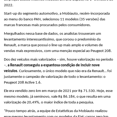
2022.
Start-up do segmento automotivo, a Mobiauto, recém-incorporada 
ao menu do banco PAN, selecionou 11 modelos (35 versões) das 
marcas francesas mais procurados pelos consumidores. 
Mergulhados nessa base de dados, os analistas trouxeram um 
levantamento interessantíssimo, que coroou o predomínio da 
Renault, a marca que possui o line-up mais amplo e volumes de 
vendas mais expressivos, com uma menção especial ao Peugeot 208. 
Dos dez veículos mais valorizados – sim, houve valorização no período 
–, 
a Renault conseguiu a espantosa condição de incluir nove 
veículos
. Curiosamente, o único modelo que não era da Renault… foi 
justamente o campeão de valorização de todo o levantamento: o 
Peugeot 208 Active 1.6. 
Ele era vendido zero km em março de 2021 por R$ 71.530. Hoje, esse 
mesmo modelo, já seminovo, vale R$ 86.184, o que resulta em uma 
valorização de 20,49%, o maior índice de toda a pesquisa.
“Pouco tempo atrás, a equipe de Estatísticas da Mobiauto realizou 
esse mesmo levantamento com os modelos da Fiat: carros zero km 