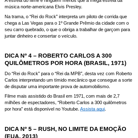
A estrela do filme é ninguém menos que a mega estrela da 
música norte-americana Elvis Presley.
Na trama, o “Rei do Rock” interpreta um piloto de corrida que 
chega a Las Vegas para o 1º Grande Prêmio da cidade com o 
seu carro quebrado, o que o obriga a trabalhar de garçom para 
juntar dinheiro e consertar o veículo.
DICA Nº 4 – ROBERTO CARLOS A 300 
QUILÔMETROS POR HORA (BRASIL, 1971)
Do “Rei do Rock” para o “Rei da MPB”, desta vez com Roberto 
Carlos interpretando um tímido mecânico que consegue a sorte 
de disputar uma importante prova de automobilismo.
Filme mais assistido do Brasil em 1971, com mais de 2,7 
milhões de espectadores, “Roberto Carlos a 300 quilômetros 
por hora” está disponível no Youtube. 
Assista aqui
.
DICA Nº 5 – RUSH, NO LIMITE DA EMOÇÃO 
(EUA, 2013)