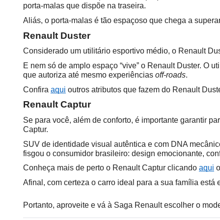
porta-malas que dispõe na traseira.
Aliás, o porta-malas é tão espaçoso que chega a supera
Renault Duster
Considerado um utilitário esportivo médio, o Renault D
E nem só de amplo espaço “vive” o Renault Duster. O ut
que autoriza até mesmo experiências 
off-roads
.
Confira 
aqui
 outros atributos que fazem do Renault Dust
Renault Captur
Se para você, além de conforto, é importante garantir pa
Captur.
SUV de identidade visual autêntica e com DNA mecânico 
fisgou o consumidor brasileiro: design emocionante, co
Conheça mais de perto o Renault Captur clicando 
aqui
 
Afinal, com certeza o carro ideal para a sua família es
Portanto, aproveite e vá à Saga Renault escolher o mode