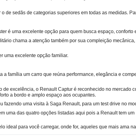
r o de sedãs de categorias superiores em todas as medidas. Par
uster é uma excelente opção para quem busca espaço, conforto e
ilitário chama a atenção também por sua compleição mecânica, 
er uma excelente opção familiar.
ra a família um carro que reúna performance, elegância e compe
de excelência, o Renault Captur é reconhecido no mercado como
nforto a bordo e amplo espaço aos ocupantes.
ou fazendo uma visita à Saga Renault, para um test drive no mo
tá em uma das quatro opções listadas aqui pois a Renault tem um
lo ideal para você carregar, onde for, aqueles que mais ama na