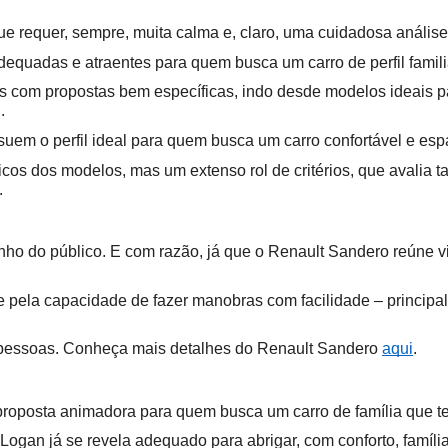
ue requer, sempre, muita calma e, claro, uma cuidadosa anális
quadas e atraentes para quem busca um carro de perfil familia
 com propostas bem específicas, indo desde modelos ideais par
.
uem o perfil ideal para quem busca um carro confortável e espa
sicos dos modelos, mas um extenso rol de critérios, que avalia ta
.
dinho do público. E com razão, já que o Renault Sandero reúne 
e pela capacidade de fazer manobras com facilidade – principal
ro pessoas. Conheça mais detalhes do Renault Sandero 
aqui
.
roposta animadora para quem busca um carro de família que te
Logan já se revela adequado para abrigar, com conforto, famíli