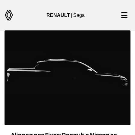
RENAULT
| Saga
Aliança nos Eixos: Renault e Nissan se